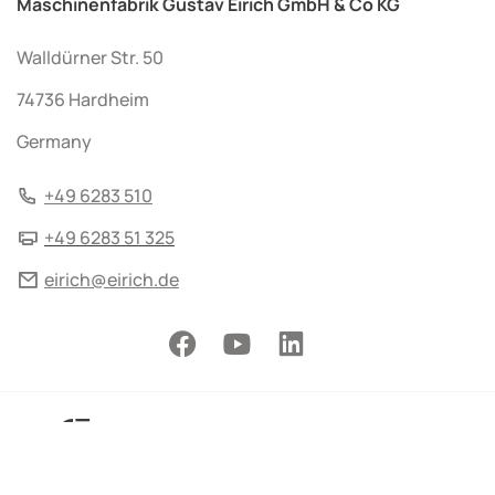
Maschinenfabrik Gustav Eirich GmbH & Co KG
Walldürner Str. 50
74736 Hardheim
Germany
+49 6283 510
+49 6283 51 325
eirich@eirich.de
© 2026 by Maschinenfabrik Gustav Eirich GmbH & Co KG
Terms and Conditions
Imprint
Data protection